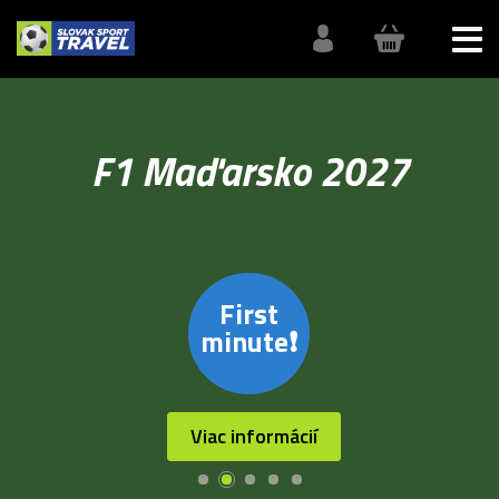
F1 Maďarsko 2027
First
minute❗
Viac informácií
1
2
3
4
5