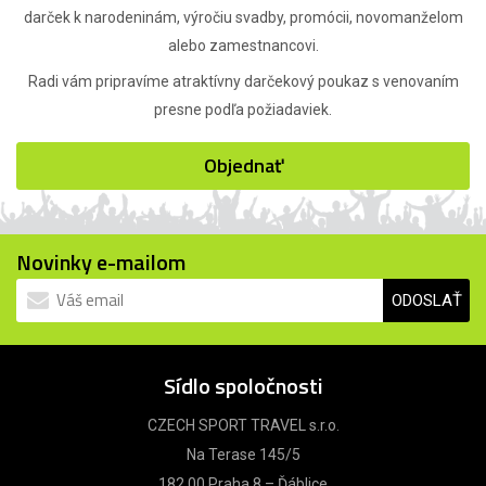
darček k narodeninám, výročiu svadby, promócii, novomanželom
alebo zamestnancovi.
Radi vám pripravíme atraktívny darčekový poukaz s venovaním
presne podľa požiadaviek.
Objednať
Novinky e-mailom
ODOSLAŤ
Sídlo spoločnosti
CZECH SPORT TRAVEL s.r.o.
Na Terase 145/5
182 00 Praha 8 – Ďáblice