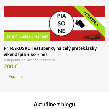
VSTUPENKA
Termín bude upresnený
F1 RAKÚSKO | vstupenky na celý pretekársky
víkend (pia + so + ne)
Vstupenka na víkendové preteky
200 €
Viac info
Aktuálne z blogu