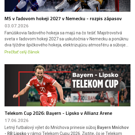
MS v ľadovom hokeji 2027 v Nemecku - rozpis zápasov
03.07.2026
Fanúšikovia ľadového hokeja sa majú na čo tešiť. Majstrovstvá
sveta v ľadovom hokeji 2027 sa uskutočnia v Nemecku a ponúknu
dva týždne špičkového hokeja, elektrizujúcu atmosféru a súboje...
Prečítať celý článok
Telekom Cup 2026: Bayern - Lipsko v Allianz Arene
17.06.2026
Letný futbalový výlet do Mníchova prinesie súboj
Bayern Mníchov
- RB Lipsko
v rámci Telekom Cupu 2026. Zistite, čo je Telekom