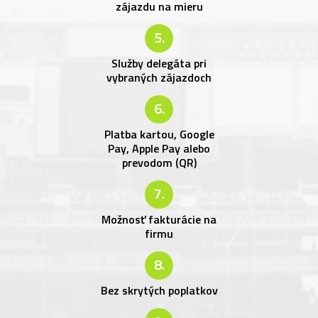
zájazdu na mieru
5.
Služby delegáta pri
vybraných zájazdoch
6.
Platba kartou, Google
Pay, Apple Pay alebo
prevodom (QR)
7.
Možnosť fakturácie na
firmu
8.
Bez skrytých poplatkov