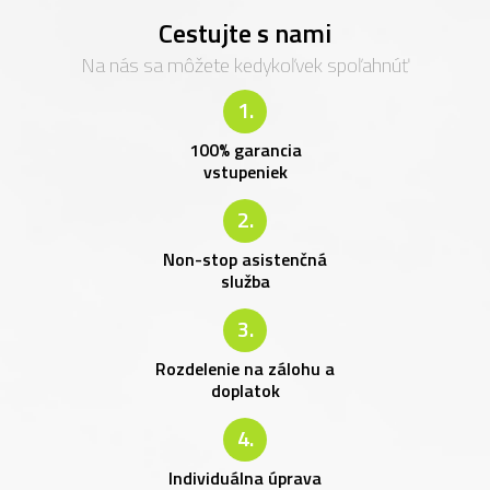
Cestujte s nami
Na nás sa môžete kedykoľvek spoľahnúť
1.
100% garancia
vstupeniek
2.
Non-stop asistenčná
služba
3.
Rozdelenie na zálohu a
doplatok
4.
Individuálna úprava