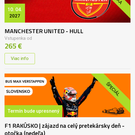
10. 04.
2027
MANCHESTER UNITED - HULL
Vstupenka od
265 €
Viac info
ŠPECIÁL
Termín bude upresnený
F1 RAKÚSKO | zájazd na celý pretekársky deň -
otočka (nedeľa)