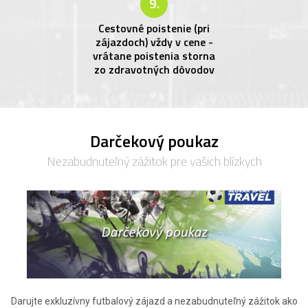
9.
Cestovné poistenie (pri
zájazdoch) vždy v cene -
vrátane poistenia storna
zo zdravotných dôvodov
Darčekový poukaz
Nezabudnuteľný zážitok pre vašich blízkych
Darujte exkluzívny futbalový zájazd a nezabudnuteľný zážitok ako