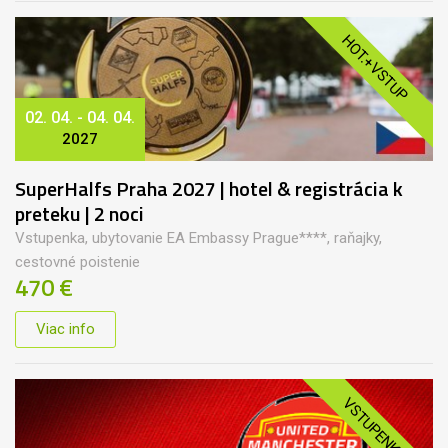
HOT.+VSTUP
02. 04. - 04. 04.
2027
SuperHalfs Praha 2027 | hotel & registrácia k
preteku | 2 noci
Vstupenka, ubytovanie EA Embassy Prague****, raňajky,
cestovné poistenie
470 €
Viac info
VSTUPENKA