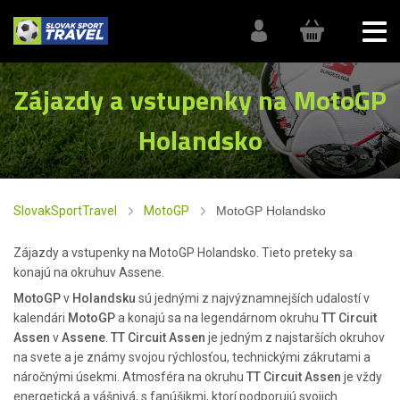
Zájazdy a vstupenky na MotoGP
Holandsko
SlovakSportTravel
MotoGP
MotoGP Holandsko
Zájazdy a vstupenky na MotoGP Holandsko. Tieto preteky sa
konajú na okruhuv Assene.
MotoGP
v
Holandsku
sú jednými z najvýznamnejších udalostí v
kalendári
MotoGP
a konajú sa na legendárnom okruhu
TT Circuit
Assen
v
Assene
.
TT
Circuit
Assen
je jedným z najstarších okruhov
na svete a je známy svojou rýchlosťou, technickými zákrutami a
náročnými úsekmi. Atmosféra na okruhu
TT
Circuit
Assen
je vždy
energetická a vášnivá, s fanúšikmi, ktorí podporujú svojich