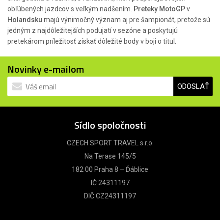
obľúbených jazdcov s veľkým nadšením.
Preteky
MotoGP
v
Holandsku
majú výnimočný význam aj pre šampionát, pretože sú
jedným z najdôležitejších podujatí v sezóne a poskytujú
pretekárom príležitosť získať dôležité body v boji o titul.
Novinky e-mailom
ODOSLAŤ
Sídlo spoločnosti
CZECH SPORT TRAVEL s.r.o.
Na Terase 145/5
182 00 Praha 8 – Ďáblice
IČ 24311197
DIČ CZ24311197