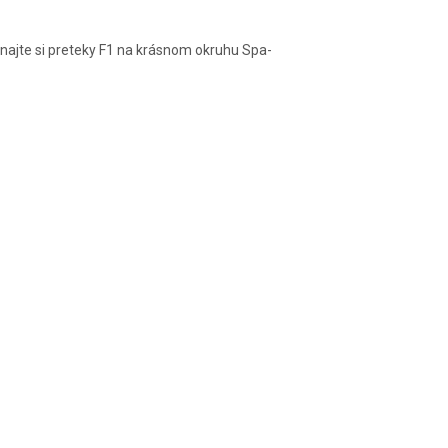
ppa Italia
 Azerbajdžan | vstupenky
 Azerbajdžan | LET ✈️
najte si preteky F1 na krásnom okruhu Spa-
 Japonsko | vstupenky
 Veľká Británia | vstupenky
ton Villa - EL