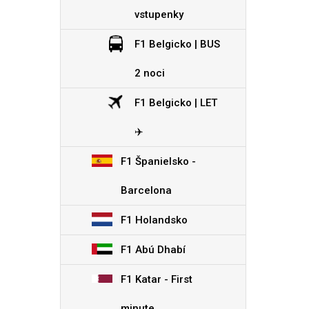
Hamburger SV
vstupenky
Hertha Berlín
Schalke 04
F1 Belgicko | BUS
Werder Bremen
DFB Pokal
2 noci
Superpohár
F1 Belgicko | LET
FC Bruggy
✈️
KAA Gent
Royal Antw
F1 Španielsko -
Cercle Brug
Standard L
Barcelona
Aberdeen FC
F1 Holandsko
Celtic FC
Rangers FC
F1 Abú Dhabí
Heart of Midlothian FC
F1 Katar - First
minute