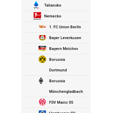
Hamburger SV
Taliansko
Hertha Berlín
Schalke 04
Nemecko
Werder Bremen
DFB Pokal
1. FC Union Berlín
Superpohár
Bayer Leverkusen
FC Bruggy
Bayern Mníchov
KAA Gent
Royal Antw
Borussia
Cercle Brug
Standard L
Dortmund
Aberdeen FC
Borussia
Celtic FC
Rangers FC
Mönchengladbach
Heart of Midlothian FC
FSV Mainz 05