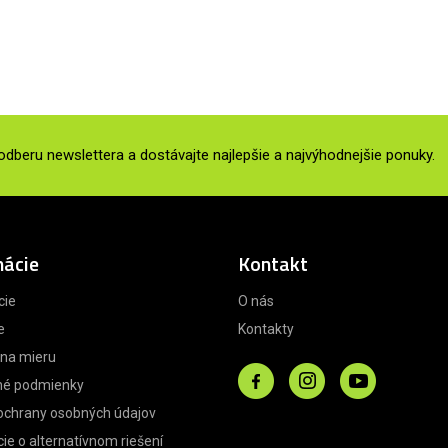
 odberu newslettera a dostávajte najlepšie a najvýhodnejšie ponuky.
mácie
Kontakt
cie
O nás
e
Kontakty
 na mieru
é podmienky
ochrany osobných údajov
ie o alternatívnom riešení