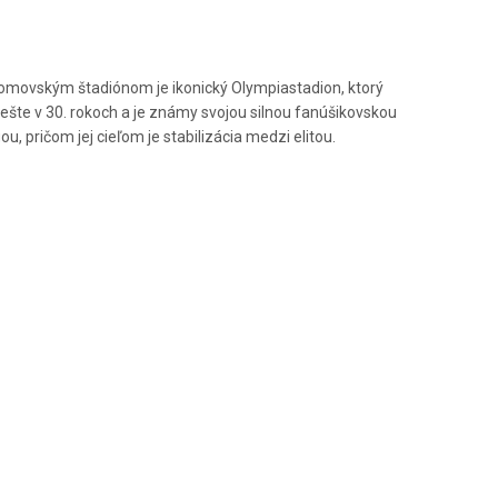
ppa Italia
 Azerbajdžan | vstupenky
 Azerbajdžan | LET ✈️
 Domovským štadiónom je ikonický Olympiastadion, ktorý
 Japonsko | vstupenky
 ešte v 30. rokoch a je známy svojou silnou fanúšikovskou
, pričom jej cieľom je stabilizácia medzi elitou.
 Veľká Británia | vstupenky
ton Villa - EL