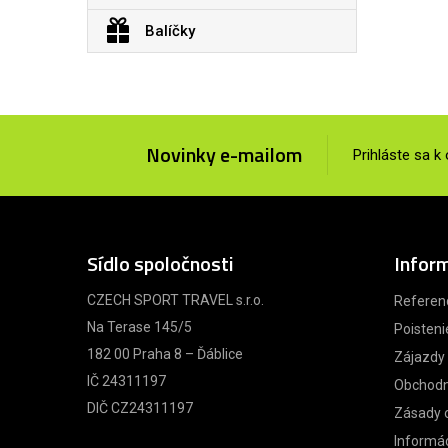
Balíčky
Novinky e-mailom
Prihláste sa k
Sídlo spoločnosti
Infor
CZECH SPORT TRAVEL s.r.o.
Referen
Na Terase 145/5
Poisteni
182 00 Praha 8 – Ďáblice
Zájazdy
IČ 24311197
Obchodn
DIČ CZ24311197
Zásady 
Informác