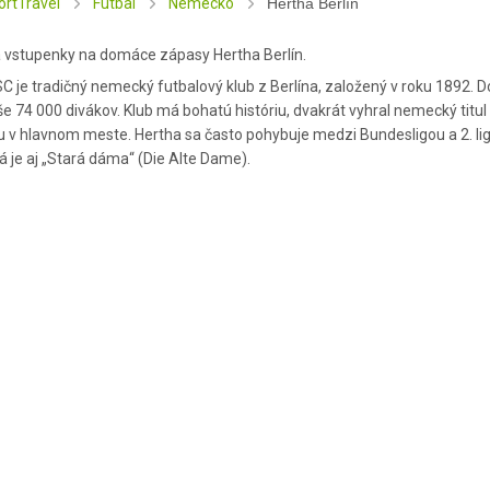
Real Betis
Co
bú Dhabí | LET ✈️
ortTravel
Futbal
Nemecko
F1 Austrália | vstupenky
Hertha Berlín
F1
jsie | vstupenky
Real Madrid
F1
Real Sociedad
 vstupenky na domáce zápasy Hertha Berlín.
SD Eibar
C je tradičný nemecký futbalový klub z Berlína, založený v roku 1892.
| vstupenky
F1 Čína | vstupenky
F1
Sevilla FC
e 74 000 divákov. Klub má bohatú históriu, dvakrát vyhral nemecký titul
 LET ✈️
UD Almería
 v hlavnom meste. Hertha sa často pohybuje medzi Bundesligou a 2. ligou
UD Las Palmas
 je aj „Stará dáma“ (Die Alte Dame).
Valencia CF
 vstupenky
F1 Monako | vstupenky
Real Oviedo
LET ✈️
F1 Monako | LET ✈️
Copa del Rey
Sporting Gijón
 | vstupenky
F1 USA - Austin | vstupenky
F1
Córdoba CF
F1 USA - Las Vegas | vstupenky
Levante UD
F1 Miami | vstupenky
Arsenal FC - LM
As
Lyon
Atlético Madrid - LM
arseille
Bayern Mníchov - LM