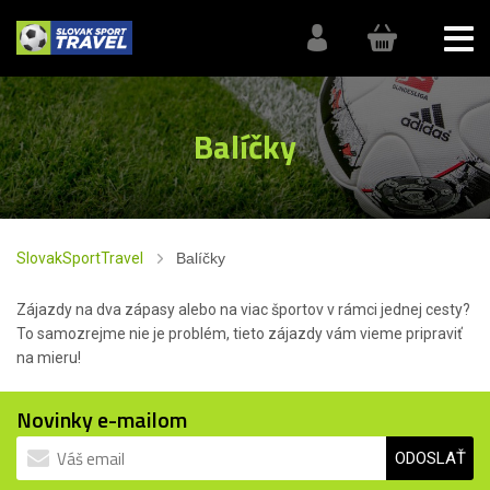
Balíčky
SlovakSportTravel
Balíčky
Zájazdy na dva zápasy alebo na viac športov v rámci jednej cesty?
To samozrejme nie je problém, tieto zájazdy vám vieme pripraviť
na mieru!
Novinky e-mailom
ODOSLAŤ