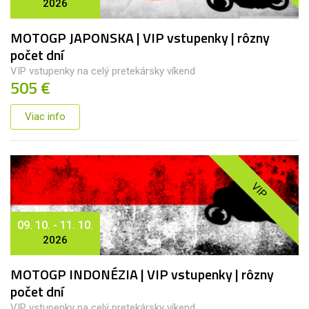
2026
MOTOGP JAPONSKA | VIP vstupenky | rôzny
počet dní
VIP vstupenky na celý pretekársky víkend
505 €
Viac info
VIP
09. 10. - 11. 10.
2026
MOTOGP INDONÉZIA | VIP vstupenky | rôzny
počet dní
VIP vstupenky na celý pretekársky víkend