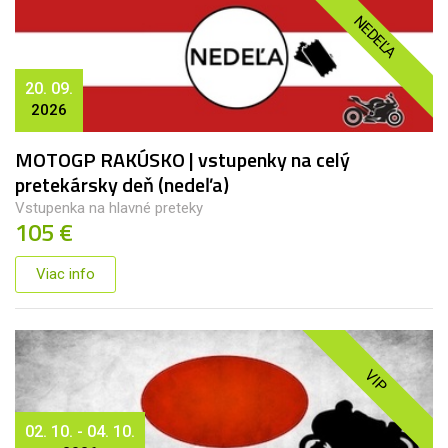
NEDEĽA
20. 09.
2026
MOTOGP RAKÚSKO | vstupenky na celý
pretekársky deň (nedeľa)
Vstupenka na hlavné preteky
105 €
Viac info
VIP
02. 10. - 04. 10.