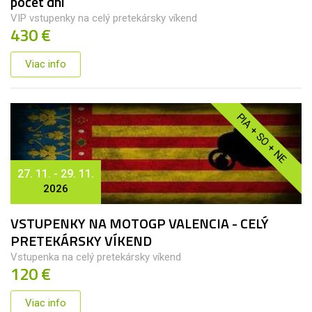
počet dní
VIP vstupenky na celý pretekársky víkend
430 €
Viac info
PIA + SO + NE
27. 11. - 29. 11.
2026
VSTUPENKY NA MOTOGP VALENCIA - CELÝ
PRETEKÁRSKY VÍKEND
Vstupenka na celý pretekársky víkend
120 €
Viac info