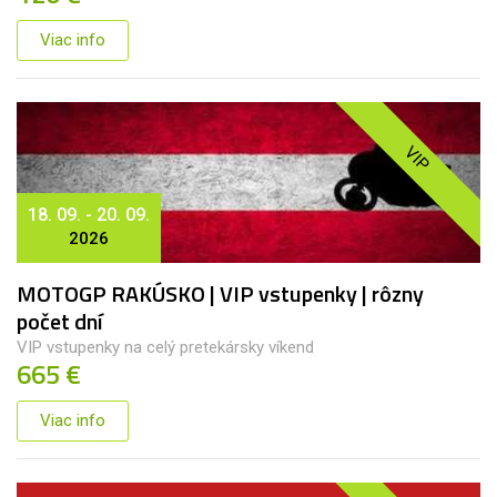
Viac info
VIP
18. 09. - 20. 09.
2026
MOTOGP RAKÚSKO | VIP vstupenky | rôzny
počet dní
VIP vstupenky na celý pretekársky víkend
665 €
Viac info