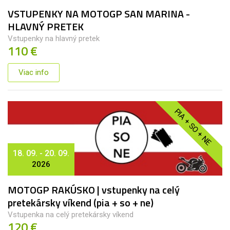
VSTUPENKY NA MOTOGP SAN MARINA -
HLAVNÝ PRETEK
Vstupenky na hlavný pretek
110 €
Viac info
PIA + SO + NE
18. 09. - 20. 09.
2026
MOTOGP RAKÚSKO | vstupenky na celý
pretekársky víkend (pia + so + ne)
Vstupenka na celý pretekársky víkend
120 €