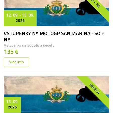
SO + NE
12. 09. - 13. 09.
2026
VSTUPENKY NA MOTOGP SAN MARINA - SO +
NE
Vstupenky na sobotu a nedeľu
135 €
Viac info
NEDEĽA
13. 09.
2026