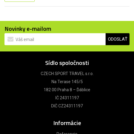
Novinky e-mailom
ODOSLAŤ
Sídlo spoločnosti
CZECH SPORT TRAVEL s.r.o.
Na Terase 145/5
182 00 Praha 8 – Ďáblice
IČ 24311197
DIČ CZ24311197
Informácie