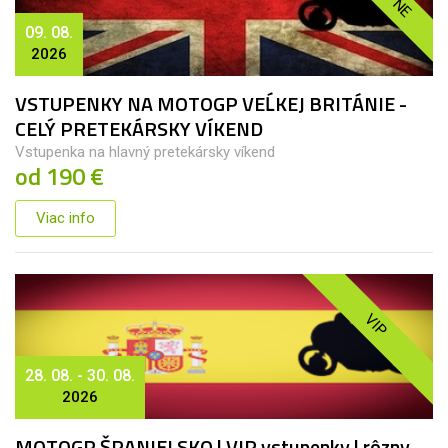
09. 08.
2026
VSTUPENKY NA MOTOGP VEĹKEJ BRITÁNIE -
CELÝ PRETEKÁRSKY VÍKEND
Vstupenka na hlavný pretekársky víkend
od 190 €
Viac info
VIP
28. 08. - 30. 08.
2026
MOTOGP ŠPANIELSKO | VIP vstupenky | rôzny