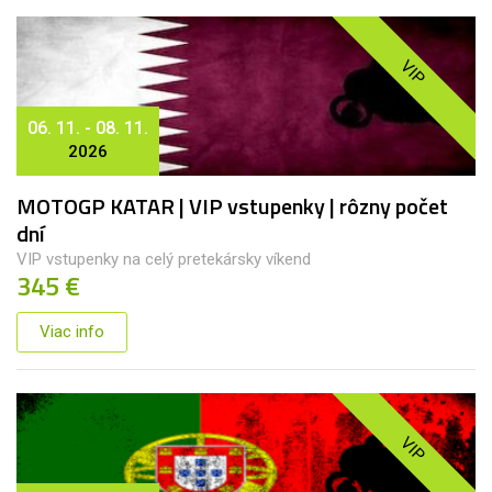
VIP
06. 11. - 08. 11.
2026
MOTOGP KATAR | VIP vstupenky | rôzny počet
dní
VIP vstupenky na celý pretekársky víkend
345 €
Viac info
VIP