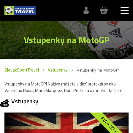
Vstupenky na MotoGP
SlovakSportTravel
Vstupenky
Vstupenky na MotoGP
Vstupenky na MotoGP! Naživo môžete vidieť pretekárov ako
Valentino Rossi, Marc Márquez, Dani Pedrosa a mnoho ďalších!
Vstupenky
PIA + SO + NE