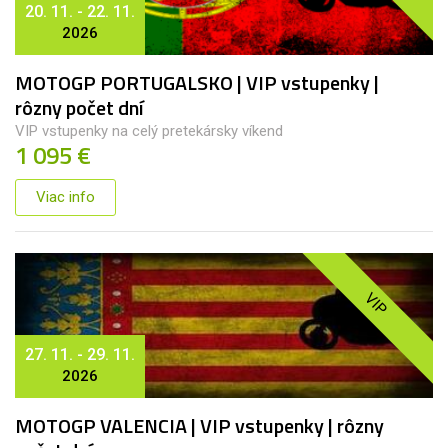
20. 11. - 22. 11.
2026
MOTOGP PORTUGALSKO | VIP vstupenky |
rôzny počet dní
VIP vstupenky na celý pretekársky víkend
1 095 €
Viac info
VIP
27. 11. - 29. 11.
2026
MOTOGP VALENCIA | VIP vstupenky | rôzny