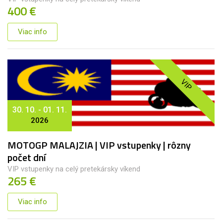
400 €
Viac info
VIP
30. 10. - 01. 11.
2026
MOTOGP MALAJZIA | VIP vstupenky | rôzny
počet dní
VIP vstupenky na celý pretekársky víkend
265 €
Viac info